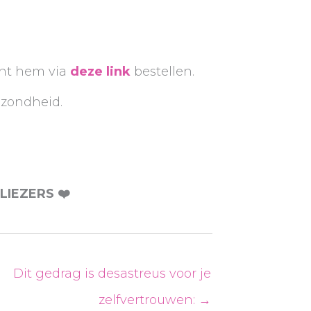
unt hem via
deze link
bestellen.
ezondheid.
IEZERS ❤️
Dit gedrag is desastreus voor je
zelfvertrouwen: →