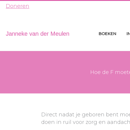
Ga
Doneren
naar
de
inhoud
Janneke van der Meulen
BOEKEN
I
Hoe de F moete
Direct nadat je geboren bent moe
doen in ruil voor zorg en aandach