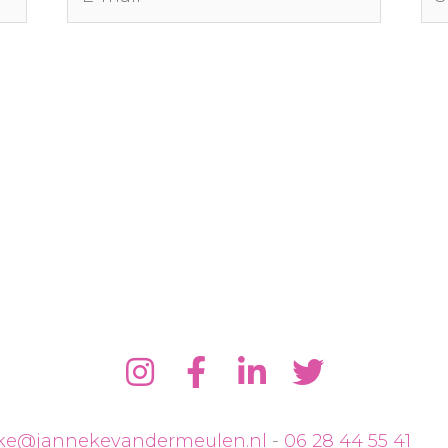
mail*
ke@jannekevandermeulen.nl
-
06 28 44 55 41