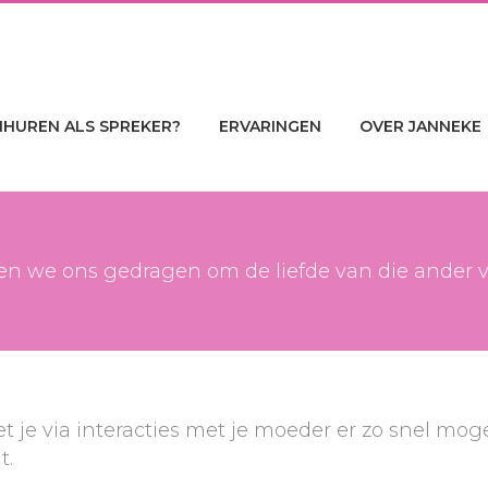
NHUREN ALS SPREKER?
ERVARINGEN
OVER JANNEKE
n we ons gedragen om de liefde van die ander vei
t je via interacties met je moeder er zo snel mog
t.