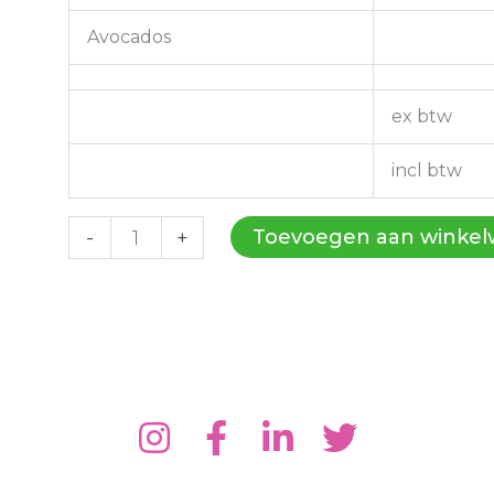
Avocados
ex btw
incl btw
Fruit
Toevoegen aan winke
-
+
Igor
04-
04-
2025
aantal