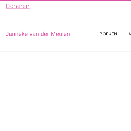
Ga
Doneren
naar
de
inhoud
Janneke van der Meulen
BOEKEN
I