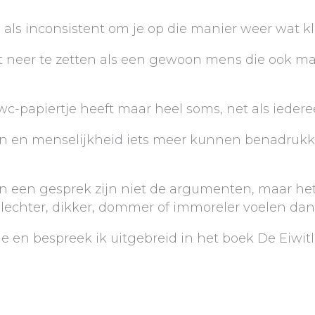
 als inconsistent om je op die manier weer wat k
ist neer te zetten als een gewoon mens die ook m
c-papiertje heeft maar heel soms, net als ieder
en en menselijkheid iets meer kunnen benadrukk
en gesprek zijn niet de argumenten, maar het g
slechter, dikker, dommer of immoreler voelen da
e en bespreek ik uitgebreid in het boek De Eiwit