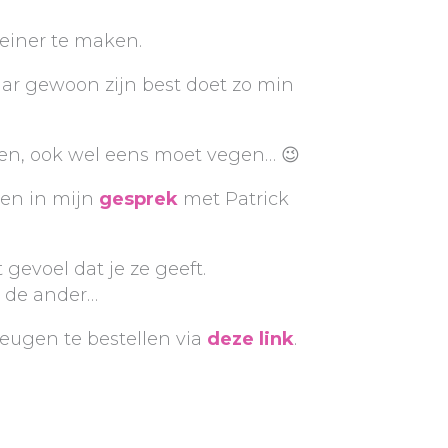
leiner te maken.
aar gewoon zijn best doet zo min
een, ook wel eens moet vegen… 😉
en in mijn
gesprek
met Patrick
evoel dat je ze geeft.
n de ander…
leugen te bestellen via
deze link
.