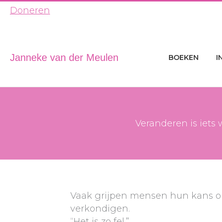
Ga
Doneren
naar
de
inhoud
Janneke van der Meulen
BOEKEN
I
Veranderen is iets
Vaak grijpen mensen hun kans o
verkondigen.
“Het is zo fel.”