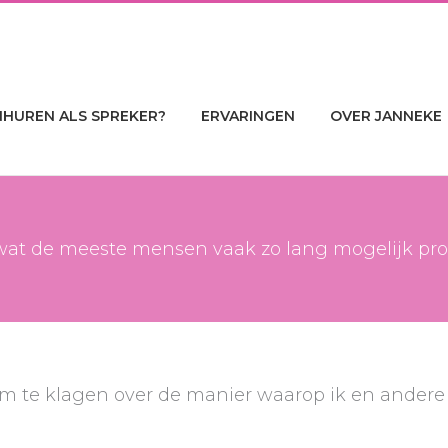
NHUREN ALS SPREKER?
ERVARINGEN
OVER JANNEKE
 wat de meeste mensen vaak zo lang mogelijk probe
m te klagen over de manier waarop ik en ander