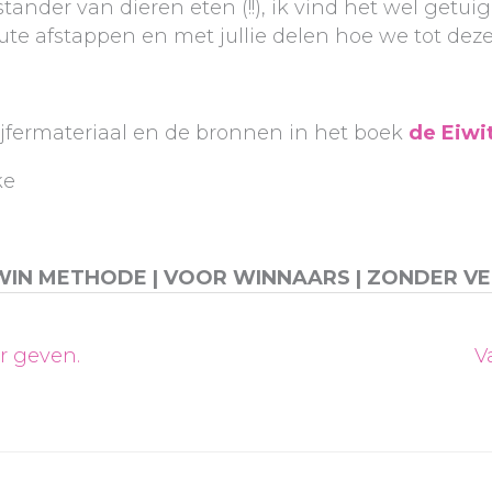
ander van dieren eten (!!), ik vind het wel getuig
te afstappen en met jullie delen hoe we tot dez
ijfermateriaal en de bronnen in het boek
de Eiwi
ke
WIN METHODE | VOOR WINNAARS | ZONDER VE
r geven.
V