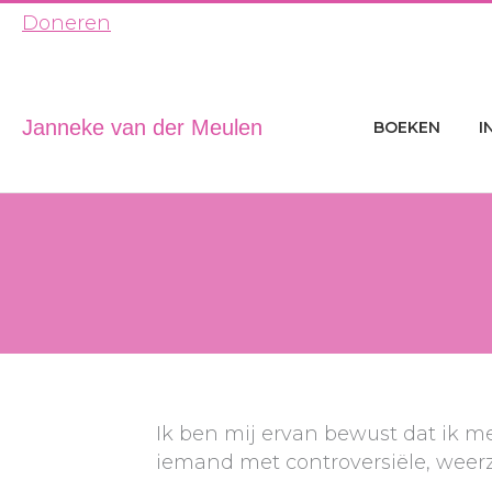
Ga
Doneren
naar
de
inhoud
Janneke van der Meulen
BOEKEN
I
Ik ben mij ervan bewust dat ik m
iemand met controversiële, weerz