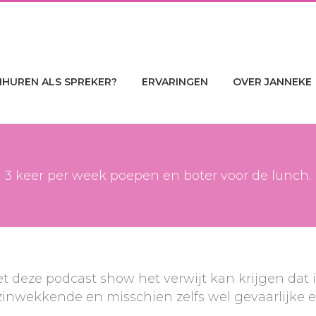
NHUREN ALS SPREKER?
ERVARINGEN
OVER JANNEKE
3 keer per week poepen en boter voor de lunch.
et deze podcast show het verwijt kan krijgen
dat 
inwekkende en misschien zelfs wel gevaarlijke e