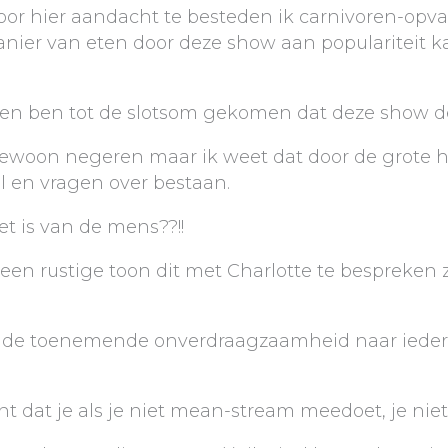
door hier aandacht te besteden ik carnivoren-opv
nier van eten door deze show aan populariteit k
 en ben tot de slotsom gekomen dat deze show d
ewoon negeren maar ik weet dat door de grote h
el en vragen over bestaan.
t is van de mens??!!
een rustige toon dit met Charlotte te bespreken z
 is de toenemende onverdraagzaamheid naar iede
t dat je als je niet mean-stream meedoet, je nie