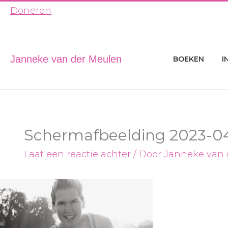
Ga
Doneren
naar
de
inhoud
Janneke van der Meulen
BOEKEN
I
Schermafbeelding 2023-04
Laat een reactie achter
/ Door
Janneke van