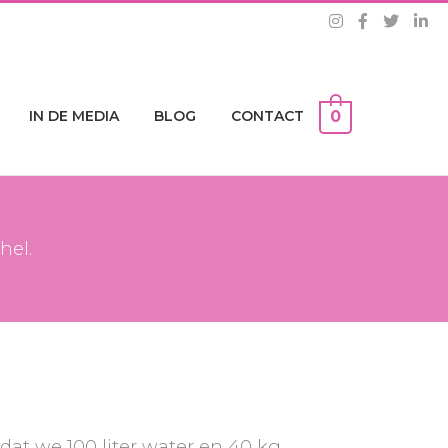
IN DE MEDIA
BLOG
CONTACT
0
hel.
at we 100 liter water en 40 kg