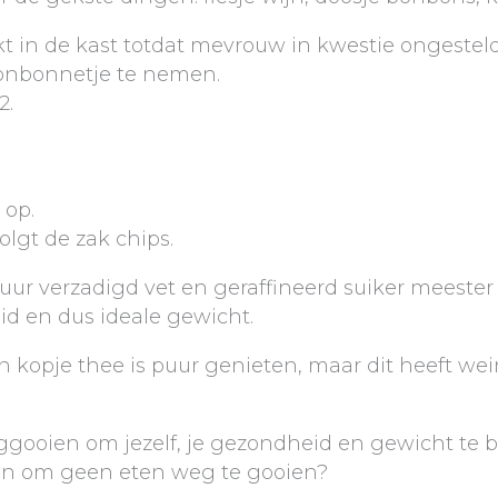
kt in de kast totdat mevrouw in kwestie ongeste
bonbonnetje te nemen.
2.
 op.
volgt de zak chips.
uur verzadigd vet en geraffineerd suiker meeste
id en dus ideale gewicht.
en kopje thee is puur genieten, maar dit heeft w
eggooien om jezelf, je gezondheid en gewicht te
ven om geen eten weg te gooien?