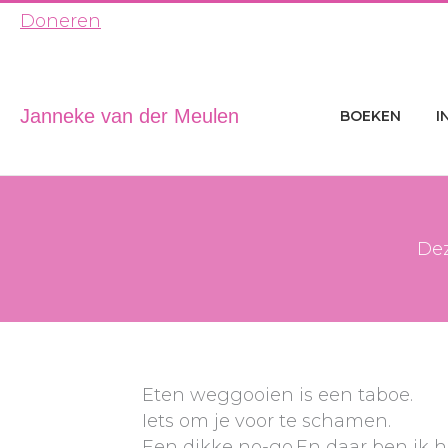
Ga
Doneren
naar
de
inhoud
Janneke van der Meulen
BOEKEN
I
Dez
Eten weggooien is een taboe.
Iets om je voor te schamen.
Een dikke no-go.
En daar ben ik h