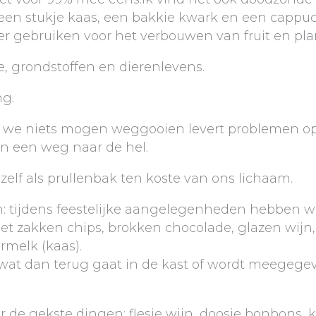
een stukje kaas, een bakkie kwark en een cappuc
r gebruiken voor het verbouwen van fruit en pla
de, grondstoffen en dierenlevens.
ng.
t we niets mogen weggooien levert problemen op
n een weg naar de hel.
elf als prullenbak ten koste van ons lichaam.
en: tijdens feestelijke aangelegenheden hebben 
et zakken chips, brokken chocolade, glazen wijn,
melk (kaas).
r wat dan terug gaat in de kast of wordt meegege
de gekste dingen: flesje wijn, doosje bonbons, ki