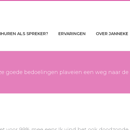
NHUREN ALS SPREKER?
ERVARINGEN
OVER JANNEKE
e goede bedoelingen plaveien een weg naar de 
et voor 99% mee eens.Ik vind het ook doodzonde d