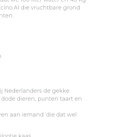
cino.Al die vruchtbare grond
nten.
.
wij Nederlanders de gekke
 dode dieren, punten taart en
ven aan iemand ‘die dat wel
lootje kaas.