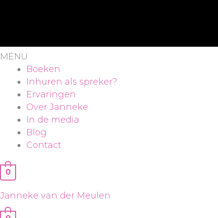
MENU
Boeken
Inhuren als spreker?
Ervaringen
Over Janneke
In de media
Blog
Contact
0
Janneke van der Meulen