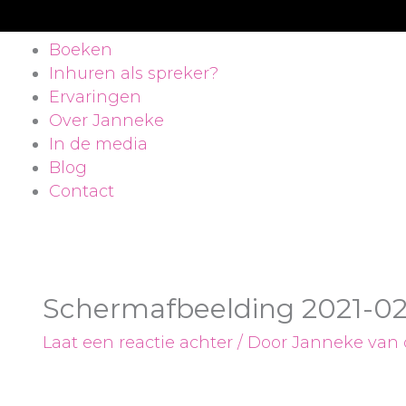
Boeken
Inhuren als spreker?
Ervaringen
Over Janneke
In de media
Blog
Contact
Schermafbeelding 2021-02
Laat een reactie achter
/ Door
Janneke van