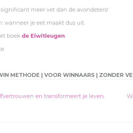
 significant meer vet dan de avondeters!
: wanneer je eet maakt dus uit.
het boek
de Eiwitleugen
.
ke
WIN METHODE | VOOR WINNAARS | ZONDER VE
lfvertrouwen en transformeert je leven.
Wa