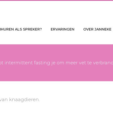
NHUREN ALS SPREKER?
ERVARINGEN
OVER JANNEKE
pt intermittent fasting je om meer vet te verbran
 van knaagdieren.