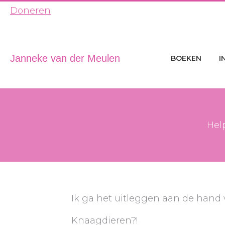
Ga
Doneren
naar
de
inhoud
Janneke van der Meulen
BOEKEN
I
Hel
Ik ga het uitleggen aan de hand
Knaagdieren?!