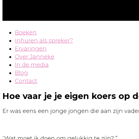
Boeken
Inhuren als spreker?
Ervaringen
Over Janneke
In de media
Blog
Contact
Hoe vaar je je eigen koers op 
Er was eens een jonge jongen die aan zijn vader
“Wat moet ik doen om gelukkig te zijn? ”