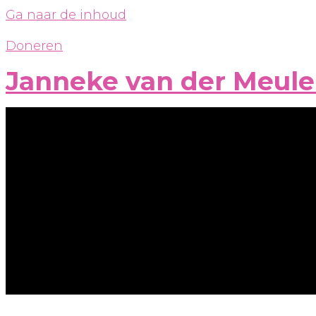
Ga naar de inhoud
Doneren
Janneke van der Meul