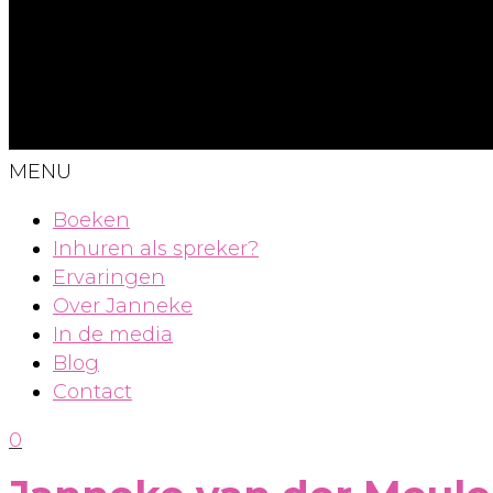
MENU
Boeken
Inhuren als spreker?
Ervaringen
Over Janneke
In de media
Blog
Contact
0