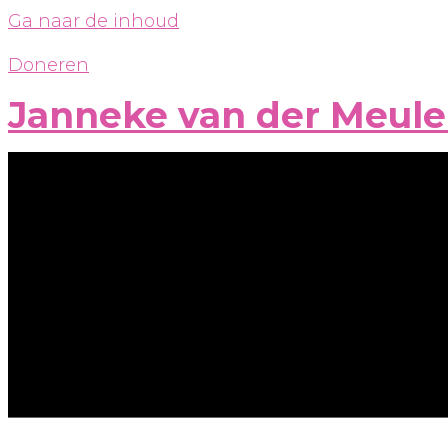
Ga naar de inhoud
Doneren
Janneke van der Meul