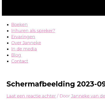
Boeken
Inhuren als spreker?
Ervaringen
Over Janneke
In de media
Blog
Contact
Schermafbeelding 2023-09-
Laat een reactie achter
/ Door
Janneke van d