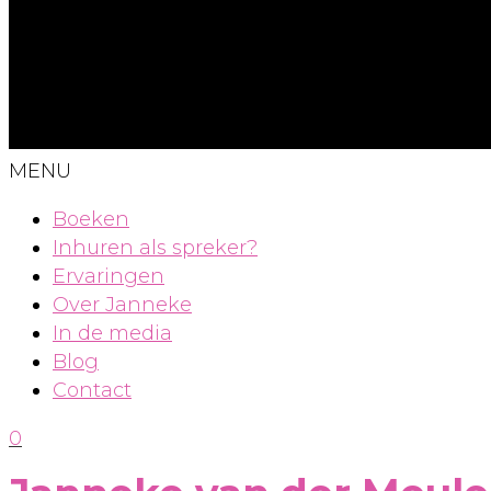
MENU
Boeken
Inhuren als spreker?
Ervaringen
Over Janneke
In de media
Blog
Contact
0