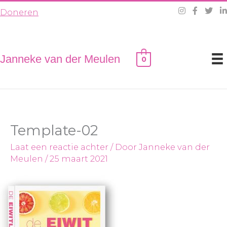
Ga
Doneren
naar
de
inhoud
Janneke van der Meulen
0
Template-02
Laat een reactie achter
/ Door
Janneke van der
Meulen
/
25 maart 2021