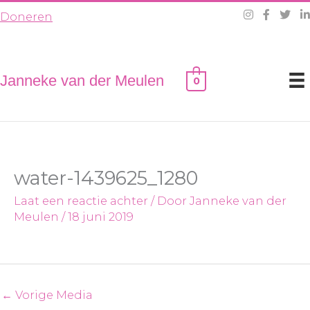
Ga
Doneren
naar
de
inhoud
Janneke van der Meulen
0
water-1439625_1280
Laat een reactie achter
/ Door
Janneke van der
Meulen
/
18 juni 2019
←
Vorige Media