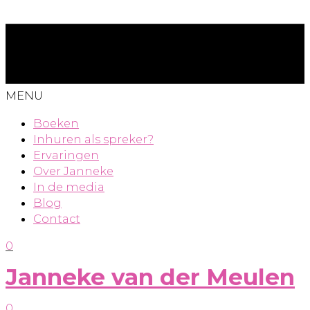
MENU
Boeken
Inhuren als spreker?
Ervaringen
Over Janneke
In de media
Blog
Contact
0
Janneke van der Meulen
0