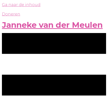
Ga naar de inhoud
Doneren
Janneke van der Meulen