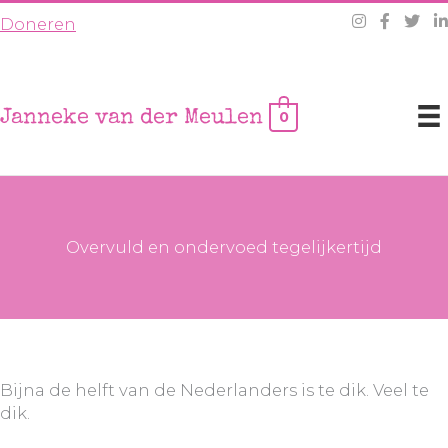
Ga
Doneren
naar
de
inhoud
Janneke van der Meulen
0
Overvuld en ondervoed tegelijkertijd
Bijna de helft van de Nederlanders is te dik. Veel te
dik.