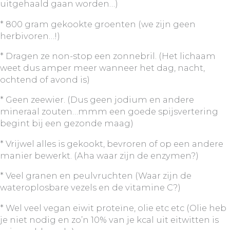
uitgehaald gaan worden…)
* 800 gram gekookte groenten (we zijn geen
herbivoren…!)
* Dragen ze non-stop een zonnebril. (Het lichaam
weet dus amper meer wanneer het dag, nacht,
ochtend of avond is)
* Geen zeewier. (Dus geen jodium en andere
mineraal zouten…mmm een goede spijsvertering
begint bij een gezonde maag)
* Vrijwel alles is gekookt, bevroren of op een andere
manier bewerkt. (Aha waar zijn de enzymen?)
* Veel granen en peulvruchten (Waar zijn de
wateroplosbare vezels en de vitamine C?)
* Wel veel vegan eiwit proteïne, olie etc etc (Olie heb
je niet nodig en zo’n 10% van je kcal uit eitwitten is