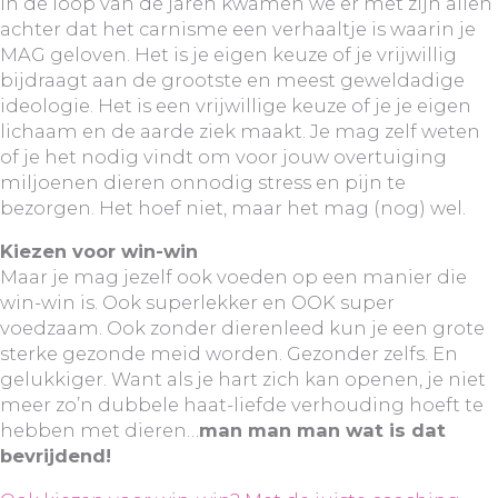
In de loop van de jaren kwamen we er met zijn allen
achter dat het carnisme een verhaaltje is waarin je
MAG geloven. Het is je eigen keuze of je vrijwillig
bijdraagt aan de grootste en meest geweldadige
ideologie. Het is een vrijwillige keuze of je je eigen
lichaam en de aarde ziek maakt. Je mag zelf weten
of je het nodig vindt om voor jouw overtuiging
miljoenen dieren onnodig stress en pijn te
bezorgen. Het hoef niet, maar het mag (nog) wel.
Kiezen voor win-win
Maar je mag jezelf ook voeden op een manier die
win-win is. Ook superlekker en OOK super
voedzaam. Ook zonder dierenleed kun je een grote
sterke gezonde meid worden. Gezonder zelfs. En
gelukkiger. Want als je hart zich kan openen, je niet
meer zo’n dubbele haat-liefde verhouding hoeft te
hebben met dieren…
man man man wat is dat
bevrijdend!