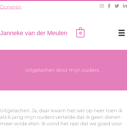
Ga
Doneren
naar
de
inhoud
Janneke van der Meulen
0
Uitgelachen door mijn ouders…
Uitgelachen. Ja, daar kwam het wel op neer toen ik
als 6-jarig mijn ouders vertelde dat ik geen dieren
meer wilde eten. Ik vond het raar dat we goed voor