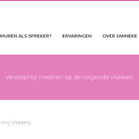
NHUREN ALS SPREKER?
ERVARINGEN
OVER JANNEKE
Verdieping creeëren op de volgende vlakken:
 mij ineens: