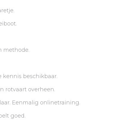
retje.
eiboot.
n methode.
le kennis beschikbaar.
n rotvaart overheen.
 daar. Eenmalig onlinetraining.
oelt goed.