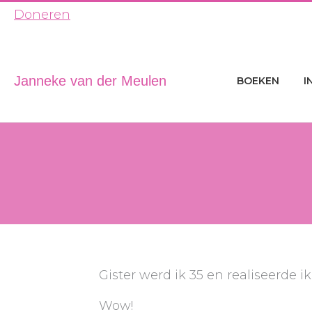
Ga
Doneren
naar
de
inhoud
Janneke van der Meulen
BOEKEN
I
Gister werd ik 35 en realiseerde ik
Wow!