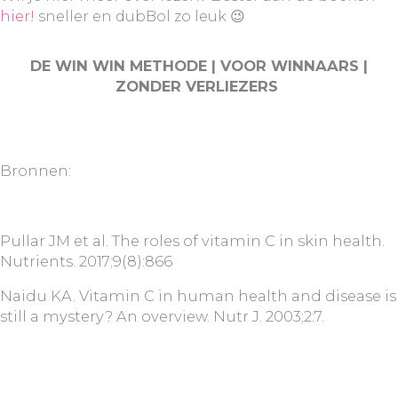
hier!
sneller en dubBol zo leuk 😉
DE WIN WIN METHODE | VOOR WINNAARS |
ZONDER VERLIEZERS
Bronnen:
Pullar JM et al. The roles of vitamin C in skin health.
Nutrients. 2017;9(8):866
Naidu KA. Vitamin C in human health and disease is
still a mystery? An overview. Nutr J. 2003;2:7.