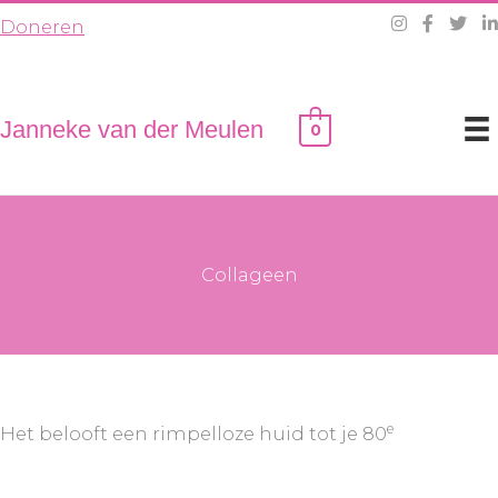
Ga
Doneren
naar
de
inhoud
Janneke van der Meulen
0
Collageen
e
Het belooft een rimpelloze huid tot je 80