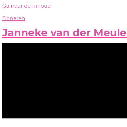
Ga naar de inhoud
Doneren
Janneke van der Meul