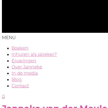
MENU
Boeken
Inhuren als spreker?
Ervaringen
Over Janneke
In de media
Blog
Contact
0