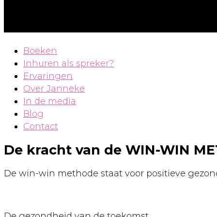
Boeken
Inhuren als spreker?
Ervaringen
Over Janneke
In de media
Blog
Contact
De kracht van de WIN-WIN M
De win-win methode staat voor positieve gezon
De gezondheid van de toekomst.