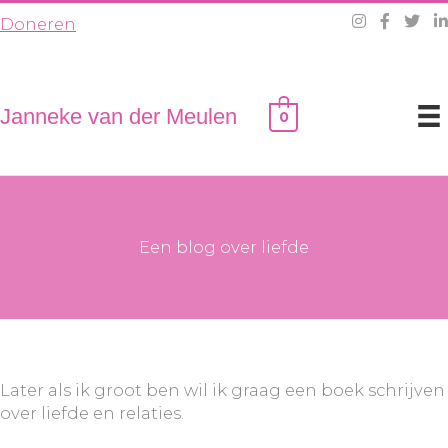
Ga
Doneren
naar
de
inhoud
Janneke van der Meulen
0
Een blog over liefde
Later als ik groot ben wil ik graag een boek schrijven
over liefde en relaties.