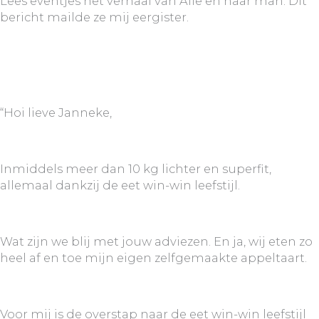
Lees eventjes het verhaal van Alie en haar man. Dit
bericht mailde ze mij eergister.
“Hoi lieve Janneke,
Inmiddels meer dan 10 kg lichter en superfit,
allemaal dankzij de eet win-win leefstijl.
Wat zijn we blij met jouw adviezen. En ja, wij eten zo
heel af en toe mijn eigen zelfgemaakte appeltaart.
Voor mij is de overstap naar de eet win-win leefstijl