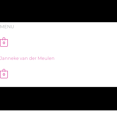
MENU
0
Janneke van der Meulen
0