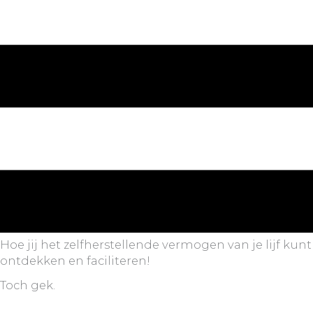
Hoe jij het zelfherstellende vermogen van je lijf kunt
ontdekken en faciliteren!
Toch gek.