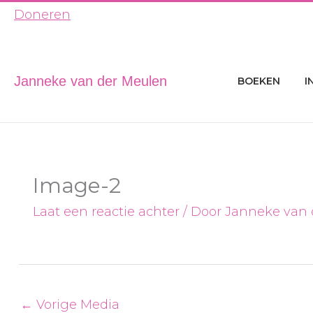
Ga
Doneren
naar
de
inhoud
Janneke van der Meulen
BOEKEN
I
Image-2
Laat een reactie achter
/ Door
Janneke van
←
Vorige Media