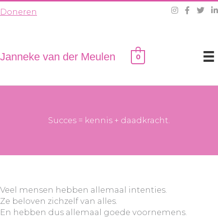
Ga
Doneren
naar
de
inhoud
Janneke van der Meulen
0
Succes = kennis + daadkracht.
Veel mensen hebben allemaal intenties.
Ze beloven zichzelf van alles.
En hebben dus allemaal goede voornemens.