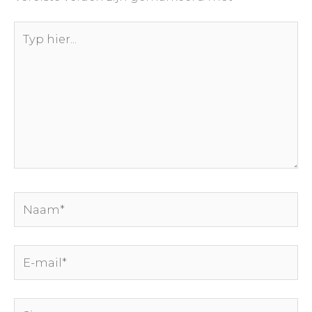
Typ
hier...
Naam*
E-
mail*
Site