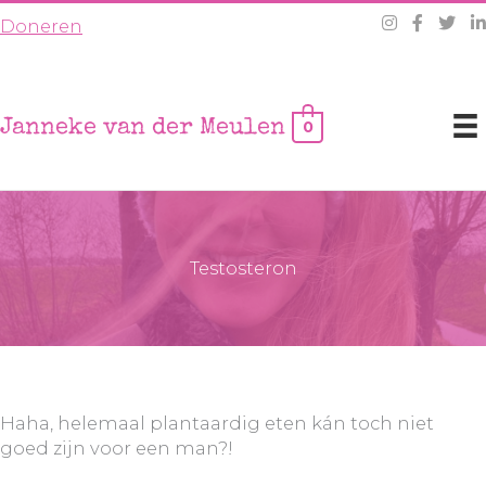
Ga
Doneren
naar
de
inhoud
Janneke van der Meulen
0
Testosteron
Haha, helemaal plantaardig eten kán toch niet
goed zijn voor een man?!