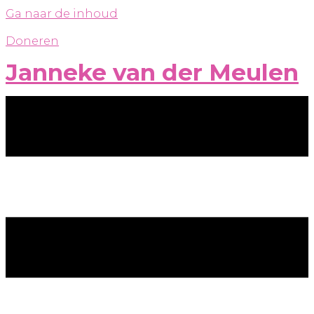
Ga naar de inhoud
Doneren
Janneke van der Meulen