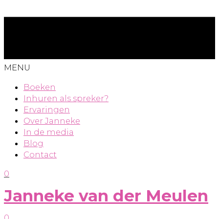
MENU
Boeken
Inhuren als spreker?
Ervaringen
Over Janneke
In de media
Blog
Contact
0
Janneke van der Meulen
0