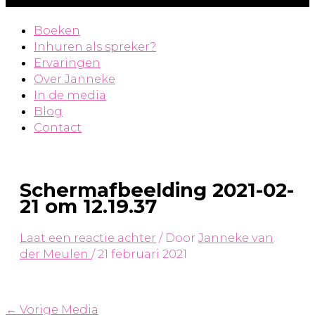
Boeken
Inhuren als spreker?
Ervaringen
Over Janneke
In de media
Blog
Contact
Schermafbeelding 2021-02-
21 om 12.19.37
Laat een reactie achter
/ Door
Janneke van
der Meulen
/
21 februari 2021
←
Vorige Media