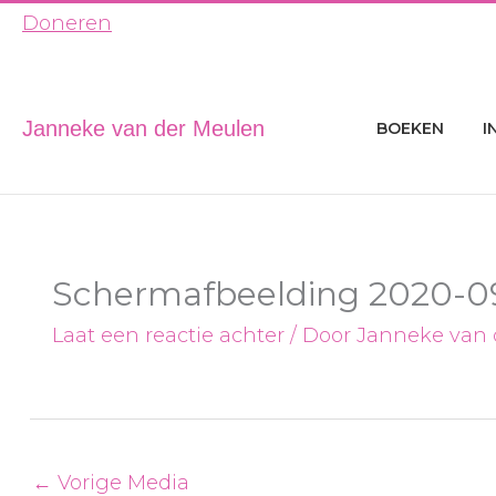
Ga
Doneren
naar
de
inhoud
Janneke van der Meulen
BOEKEN
I
Schermafbeelding 2020-09
Laat een reactie achter
/ Door
Janneke van
←
Vorige Media