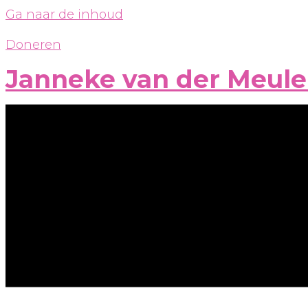
Ga naar de inhoud
Doneren
Janneke van der Meul