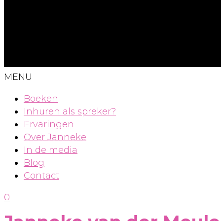
MENU
Boeken
Inhuren als spreker?
Ervaringen
Over Janneke
In de media
Blog
Contact
0