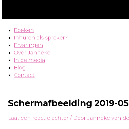
Boeken
Inhuren als spreker?
Ervaringen
Over Janneke
In de media
Blog
Contact
Schermafbeelding 2019-05-
Laat een reactie achter
/ Door
Janneke van d