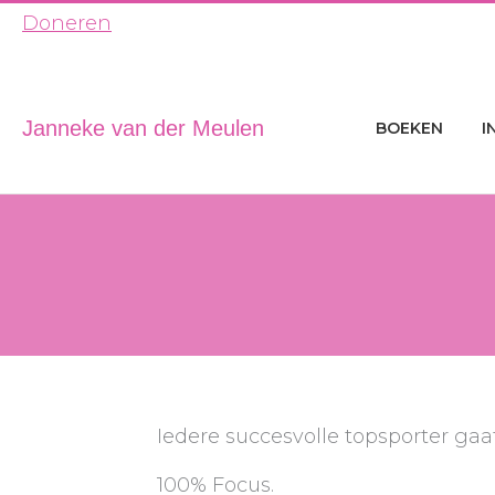
Ga
Doneren
naar
de
inhoud
Janneke van der Meulen
BOEKEN
I
Iedere succesvolle topsporter ga
100% Focus.