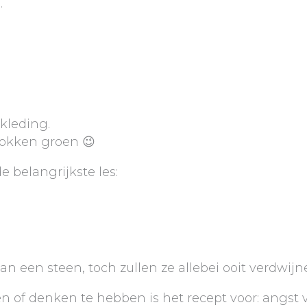
.
kleding.
 sokken groen 😉
 belangrijkste les:
dan een steen, toch zullen ze allebei ooit verdwijn
f denken te hebben is het recept voor: angst voor