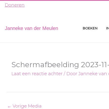
Ga
Doneren
naar
de
inhoud
Janneke van der Meulen
BOEKEN
I
Schermafbeelding 2023-11-
Laat een reactie achter
/ Door
Janneke van
←
Vorige Media