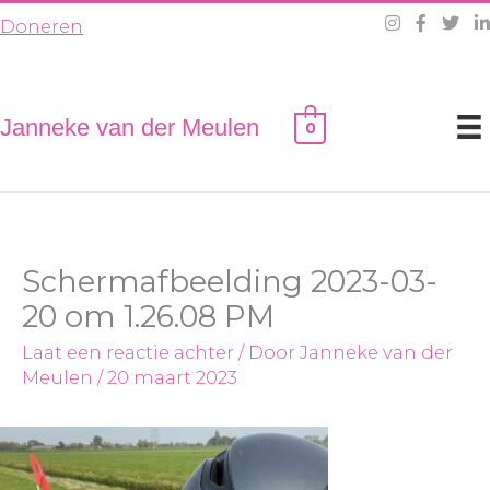
Ga
Doneren
naar
de
inhoud
Janneke van der Meulen
0
Schermafbeelding 2023-03-
20 om 1.26.08 PM
Laat een reactie achter
/ Door
Janneke van der
Meulen
/
20 maart 2023