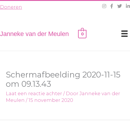
Ga
Doneren
naar
de
inhoud
Janneke van der Meulen
0
Schermafbeelding 2020-11-15
om 09.13.43
Laat een reactie achter
/ Door
Janneke van der
Meulen
/
15 november 2020